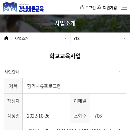
로그인
회원가입
사업소개
사업소개
강의
학교교육사업
사업안내
제목
향기치유프로그램
작성자
이메일
작성일
2022-10-26
조회수
706