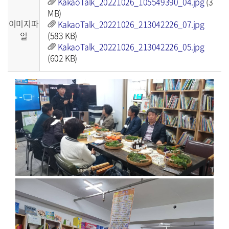
KakaoTalk_20221026_105549390_04.jpg
(
3
MB
)
이미지파
KakaoTalk_20221026_213042226_07.jpg
(
583 KB
)
일
KakaoTalk_20221026_213042226_05.jpg
(
602 KB
)