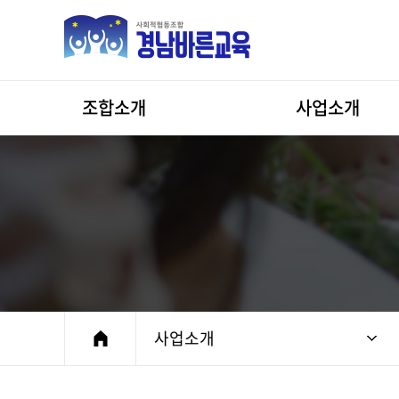
조합소개
사업소개
인사말
학교교육사업
조직도
기관/단체 교육
미션과 비전
컨텐츠 및 교재교구
연혁
직무교육과정
찾아오시는길
대관
사업소개
강사소개