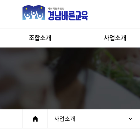
조합소개
사업소개
인사말
학교교육사업
조직도
기관/단체 교육
미션과 비전
컨텐츠 및 교재교구
연혁
직무교육과정
찾아오시는길
대관
사업소개
강사소개