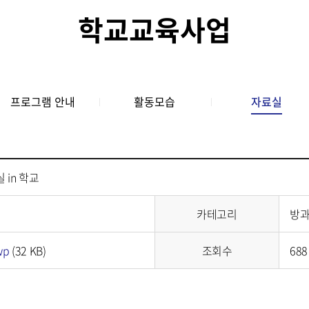
학교교육사업
프로그램 안내
활동모습
자료실
 in 학교
카테고리
방과
wp
(
32 KB
)
조회수
688